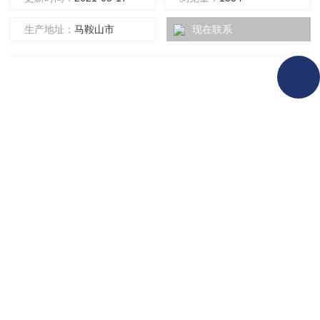
度高等优点，隔爆接线方式适用于各种危险场所。
生产地址：
马鞍山市
现在联系