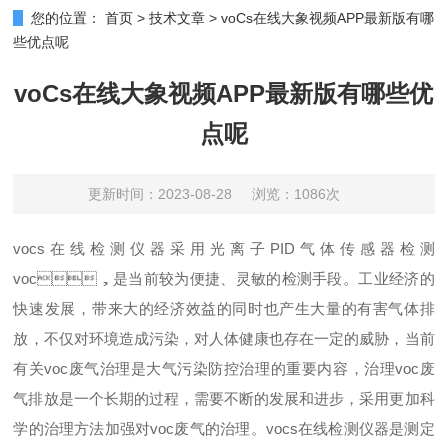
您的位置：
首页
>
技术文章
>
voCs在线大象视频APP最新版有哪
些优点呢
voCs在线大象视频APP最新版有哪些优
点呢
更新时间：2023-08-28
浏览：1086次
vocs在线检测仪器采用光离子PID气体传感器检测
voc，是当前较为便捷、灵敏的检测手段。工业经济的
快速发展，带来大的经济效益的同时也产生大量的有害气体排
放，不仅对环境造成污染，对人体健康也存在一定的威胁，当前
有关voc废气治理是大气污染防控治理的重要内容，治理voc废
气排放是一个长期的过程，需要不断的发展和进步，采用更加科
学的治理方法加强对voc废气的治理。vocs在线检测仪器是测定