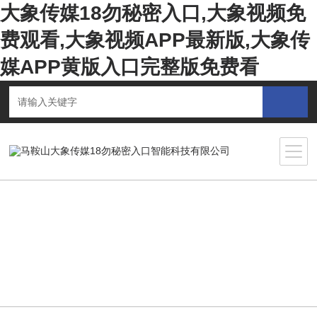
大象传媒18勿秘密入口,大象视频免
费观看,大象视频APP最新版,大象传
媒APP黄版入口完整版免费看