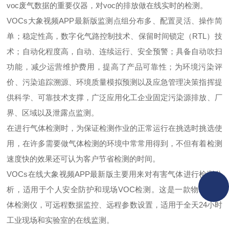
voc废气数据的重要仪器，对voc的排放做在线实时的检测。
VOCs大象视频APP最新版监测点组分布多、配置灵活、操作简
单；稳定性高，数字化气路控制技术、保留时间锁定（RTL）技
术；自动化程度高，自动、连续运行、安全预警；具备自动吹扫
功能，减少运营维护费用，提高了产品可靠性；为环境污染评
价、污染追踪溯源、环境质量模拟预测以及应急管理决策指挥提
供科学、可靠技术支撑，广泛应用化工企业固定污染源排放、厂
界、区域以及泄露点监测。
在进行气体检测时，为保证检测作业的正常运行在挑选时挑选使
用，在许多需要做气体检测的环境中常常用得到，不但有着检测
速度快的效果还可认为客户节省检测的时间。
VOCs在线大象视频APP最新版主要用来对有害气体进行检测分
析，适用于个人安全防护和现场VOC检测。这是一款物联网气
体检测仪，可远程数据监控、远程参数设置，适用于全天24小时
工业现场和实验室的在线监测。